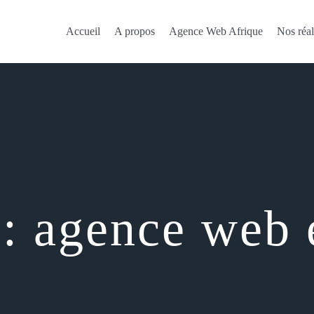
Accueil
A propos
Agence Web Afrique
Nos réal
 :
agence web 